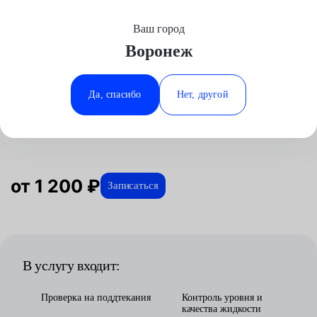
Ваш город
Выберите свой город
Воронеж
Москва
Минеральные Воды
Главная
Услуги
Отзывы
Диагностика
Диагностика авто
Диагностика гур
ГАЗ
Аксай
Ростов-на-Дону
Да, спасибо
Нет, другой
Диагностика гур для ГАЗ в
Волгоград
Ставрополь
Воронеже
Воронеж
Тюмень
Краснодар
от 1 200 ₽
Записаться
В услугу входит:
Проверка на поддтекания
Контроль уровня и
качества жидкости