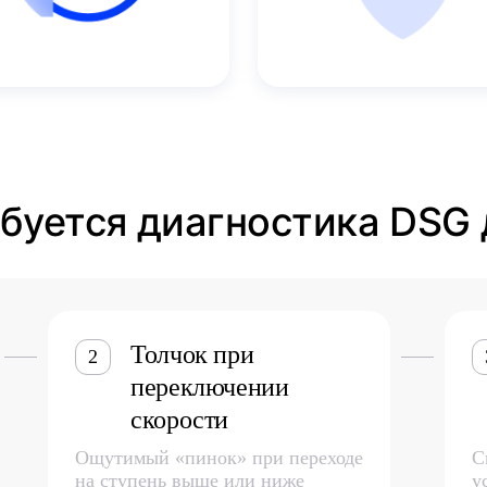
ебуется диагностика DSG 
Толчок при
2
переключении
скорости
Ощутимый «пинок» при переходе
С
на ступень выше или ниже
у