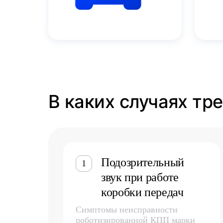
В каких случаях тр
Подозрительный
1
звук при работе
коробки передач
Симптомы неисправности
роботизированной КПП марки