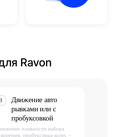
для Ravon
Движение авто
3
рывками или с
пробуксовкой
нижение плавности набора
скорения, пробуксовка колес –