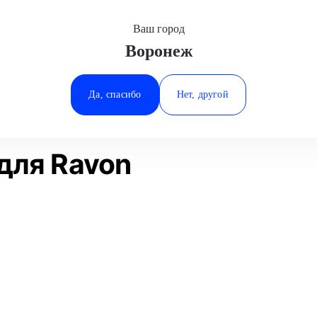
Ваш город
Воронеж
Минеральные Воды
Диагностика DSG
Ravon
Ростов-на-Дону
Да, спасибо
Нет, другой
Ставрополь
Статьи
Отзывы
Тюмень
для Ravon