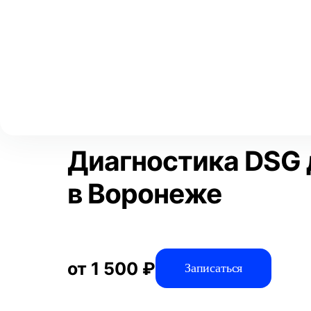
Выберите свой город
Москва
Главная
Услуги
Отзывы
Диагностика
Диагностика авто
Аксай
Волгоград
Преимущества
Воронеж
Краснодар
Диагностика DSG 
в Воронеже
от 1 500 ₽
Записаться