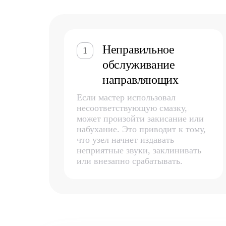
Неправильное
1
обслуживание
направляющих
Если мастер использовал
несоответствующую смазку,
может произойти закисание или
набухание. Это приводит к тому,
что узел начнет издавать
неприятные звуки, заклинивать
или внезапно срабатывать.