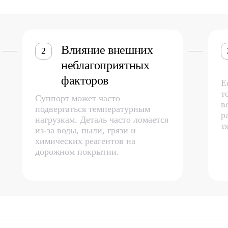
Влияние внешних
2
неблагоприятных
факторов
Е
т
Суппорт может часто
в
подвергаться температурным
р
нагрузкам. Деталь часто ломается
т
из-за воды, пыли, грязи и
химических реагентов на
дорожном покрытии.