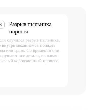
Разрыв пыльника
3
поршня
сли случился разрыв пыльника,
о внутрь механизмов попадет
ода или грязь. Со временем они
азрушают все детали, вызывая
яжелый коррозионный процесс.