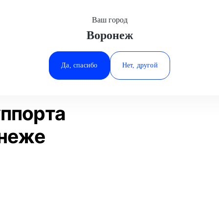
Ваш город
Воронеж
Минеральные Воды
а
Замена заднего суппорта
Citroen
Ростов-на-Дону
Да, спасибо
Нет, другой
Ставрополь
Статьи
Отзывы
Тюмень
уппорта
онеже