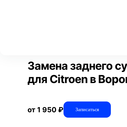
Выберите свой город
Москва
Главная
Услуги
Отзывы
Автосервис
Тормозная систем
Аксай
Волгоград
Преимущества
Воронеж
Краснодар
Замена заднего с
для Citroen в Вор
от 1 950 ₽
Записаться