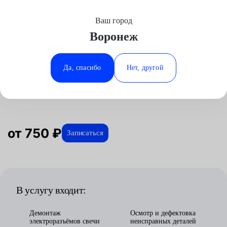
Ваш город
Выберите свой город
Воронеж
Москва
Минеральные Воды
Главная
Услуги
Отзывы
Автосервис
Двигатель
Замена свечей накаливания
SsangYong
Аксай
Ростов-на-Дону
Да, спасибо
Нет, другой
Замена свечей накаливания для
Волгоград
Ставрополь
SsangYong в Воронеже
Воронеж
Тюмень
Краснодар
от 750 ₽
Записаться
В услугу входит:
Демонтаж
Осмотр и дефектовка
электроразъёмов свечи
неисправных деталей