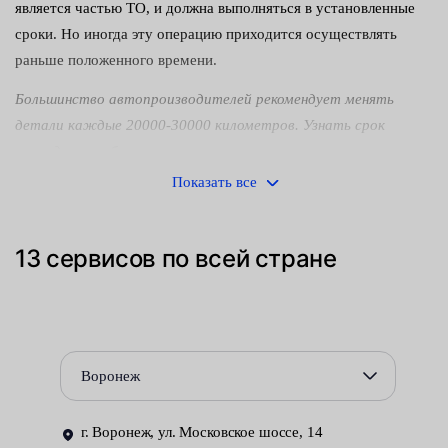
является частью ТО, и должна выполняться в установленные
сроки. Но иногда эту операцию приходится осуществлять
раньше положенного времени.
Большинство автопроизводителей рекомендует менять
детали каждые 20000-30000 километров. Узнать срок
проведения работ можно в инструкции по эксплуатации
конкретного автомобиля.
Показать все
Иногда элементы могут выйти из строя раньше необходимого
времени. Это случается по разным причинам. Понять, что
13 сервисов по всей стране
детали неисправны можно по таким симптомам:
невозможность или усложнённость холодного запуска
двигателя, особенно зимой;
нестабильная работа мотора и некоторые иные.
Воронеж
Как заменяют свечи накаливания в автосервисах Fresh Auto:
г. Воронеж, ул. Московское шоссе, 14