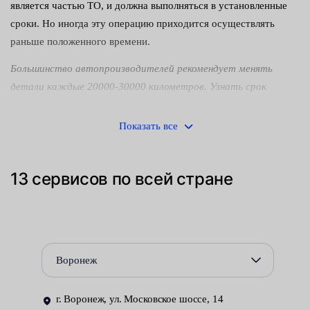
является частью ТО, и должна выполняться в установленные
сроки. Но иногда эту операцию приходится осуществлять
раньше положенного времени.
Большинство автопроизводителей рекомендует менять
детали каждые 20000-30000 километров. Узнать срок
проведения работ можно в инструкции по эксплуатации
конкретного автомобиля.
Показать все
Иногда элементы могут выйти из строя раньше необходимого
времени. Это случается по разным причинам. Понять, что
13 сервисов по всей стране
детали неисправны можно по таким симптомам:
невозможность или усложнённость холодного запуска
двигателя, особенно зимой;
нестабильная работа мотора и некоторые иные.
Воронеж
Как заменяют свечи накаливания в автосервисах Fresh Auto:
г. Воронеж, ул. Московское шоссе, 14