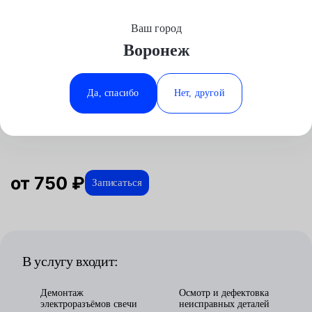
Ваш город
Выберите свой город
Воронеж
Москва
Минеральные Воды
Главная
Услуги
Отзывы
Автосервис
Двигатель
Замена свечей накаливания
Mazda
Аксай
Ростов-на-Дону
Да, спасибо
Нет, другой
Замена свечей накаливания для
Волгоград
Ставрополь
Mazda в Воронеже
Воронеж
Тюмень
Краснодар
от 750 ₽
Записаться
В услугу входит:
Демонтаж
Осмотр и дефектовка
электроразъёмов свечи
неисправных деталей