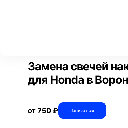
Выберите свой город
Москва
Главная
Услуги
Отзывы
Автосервис
Двигатель
За
Аксай
Волгоград
Преимущества
Воронеж
Краснодар
Замена свечей на
для Honda в Воро
от 750 ₽
Записаться