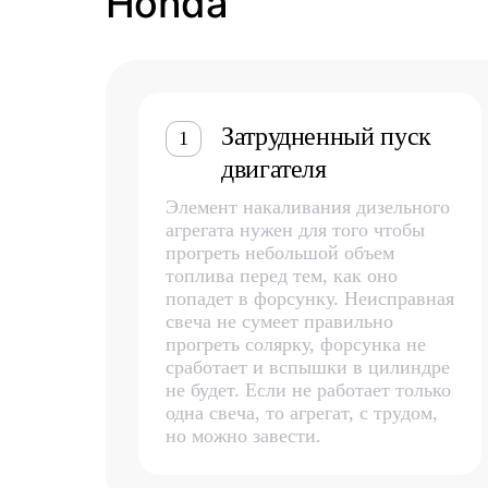
Honda
Затрудненный пуск
1
двигателя
Элемент накаливания дизельного
агрегата нужен для того чтобы
прогреть небольшой объем
топлива перед тем, как оно
попадет в форсунку. Неисправная
свеча не сумеет правильно
прогреть солярку, форсунка не
сработает и вспышки в цилиндре
не будет. Если не работает только
одна свеча, то агрегат, с трудом,
но можно завести.