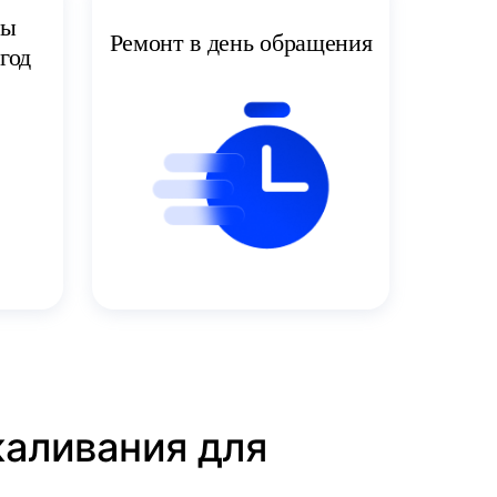
ты
Ремонт в день обращения
год
каливания для