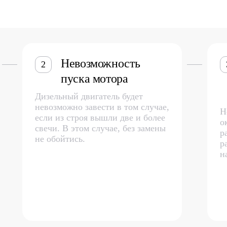
Невозможность
2
пуска мотора
Дизельный двигатель будет
невозможно завести в том случае,
Н
если из строя вышли две и более
о
свечи. В этом случае, без замены
р
не обойтись.
р
н