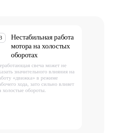
Нестабильная работа
3
мотора на холостых
оборотах
еработающая свеча может не
казать значительного влияния на
аботу «движка» в режиме
абочего хода, зато сильно влияет
а холостые обороты.