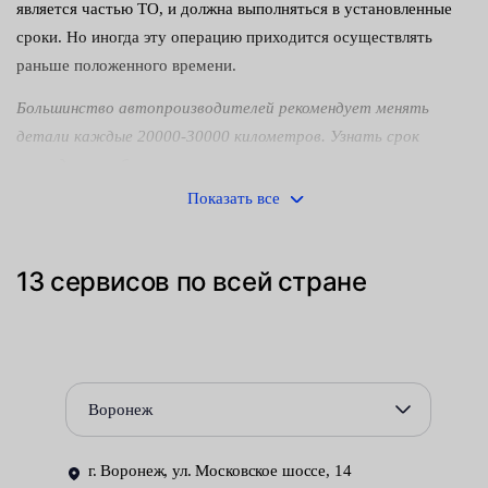
является частью ТО, и должна выполняться в установленные
сроки. Но иногда эту операцию приходится осуществлять
раньше положенного времени.
Большинство автопроизводителей рекомендует менять
детали каждые 20000-30000 километров. Узнать срок
проведения работ можно в инструкции по эксплуатации
конкретного автомобиля.
Показать все
Иногда элементы могут выйти из строя раньше необходимого
времени. Это случается по разным причинам. Понять, что
13 сервисов по всей стране
детали неисправны можно по таким симптомам:
невозможность или усложнённость холодного запуска
двигателя, особенно зимой;
нестабильная работа мотора и некоторые иные.
Воронеж
Как заменяют свечи накаливания в автосервисах Fresh Auto:
г. Воронеж, ул. Московское шоссе, 14