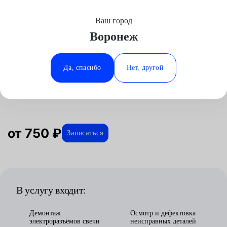
Ваш город
Выберите свой город
Воронеж
Москва
Минеральные Воды
Главная
Услуги
Отзывы
Автосервис
Двигатель
Замена свечей накаливания
Fiat
Аксай
Ростов-на-Дону
Да, спасибо
Нет, другой
Замена свечей накаливания для
Волгоград
Ставрополь
Fiat в Воронеже
Воронеж
Тюмень
Краснодар
от 750 ₽
Записаться
В услугу входит:
Демонтаж
Осмотр и дефектовка
электроразъёмов свечи
неисправных деталей