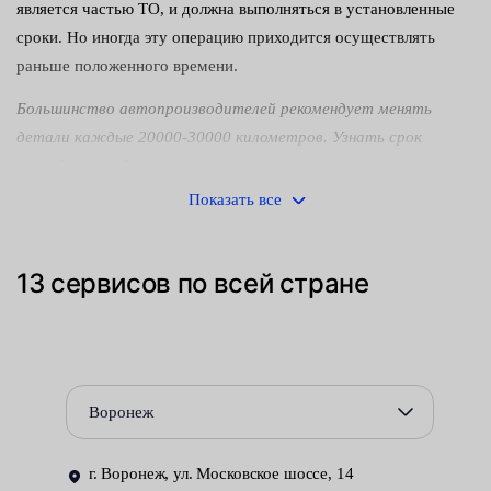
является частью ТО, и должна выполняться в установленные
сроки. Но иногда эту операцию приходится осуществлять
раньше положенного времени.
Большинство автопроизводителей рекомендует менять
детали каждые 20000-30000 километров. Узнать срок
проведения работ можно в инструкции по эксплуатации
конкретного автомобиля.
Показать все
Иногда элементы могут выйти из строя раньше необходимого
времени. Это случается по разным причинам. Понять, что
13 сервисов по всей стране
детали неисправны можно по таким симптомам:
невозможность или усложнённость холодного запуска
двигателя, особенно зимой;
нестабильная работа мотора и некоторые иные.
Воронеж
Как заменяют свечи накаливания в автосервисах Fresh Auto:
г. Воронеж, ул. Московское шоссе, 14