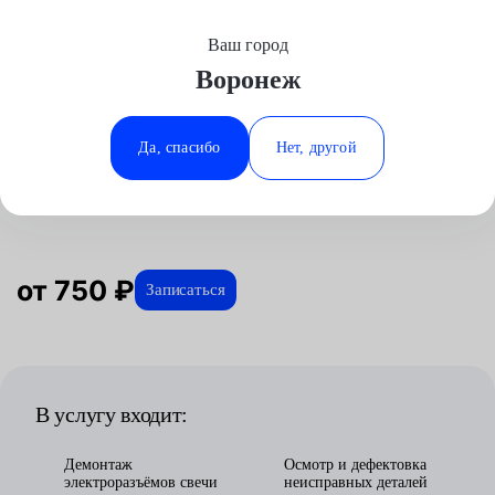
Ваш город
Выберите свой город
Воронеж
Москва
Минеральные Воды
Главная
Услуги
Отзывы
Автосервис
Двигатель
Замена свечей накаливания
Chevrolet
Аксай
Ростов-на-Дону
Да, спасибо
Нет, другой
Замена свечей накаливания для
Волгоград
Ставрополь
Chevrolet в Воронеже
Воронеж
Тюмень
Краснодар
от 750 ₽
Записаться
В услугу входит:
Демонтаж
Осмотр и дефектовка
электроразъёмов свечи
неисправных деталей