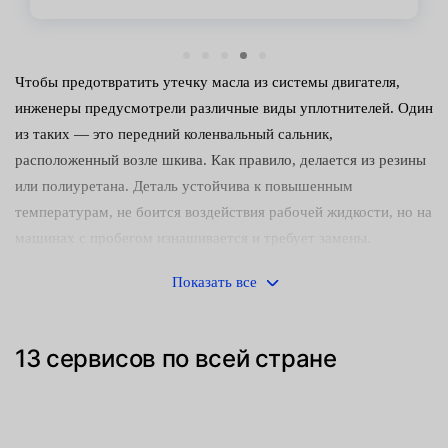
Чтобы предотвратить утечку масла из системы двигателя,
инженеры предусмотрели различные виды уплотнителей. Один
из таких — это передний коленвальный сальник,
расположенный возле шкива. Как правило, делается из резины
или полиуретана. Деталь устойчива к повышенным
температурам, не боится воздействия рабочей жидкости, но на
машинах с пробегом изнашивается и требует замены.
Сотрудники наших сервисных центров Fresh Auto выделяют
Показать все
следующие основные причины износа детали:
попадание твердых частичек в область расположения
13 сервисов по всей стране
кольцевой манжеты — часто это происходит при
обновлении смазки и заправке низкосортным автолом;
постоянное нахождение в условиях разных