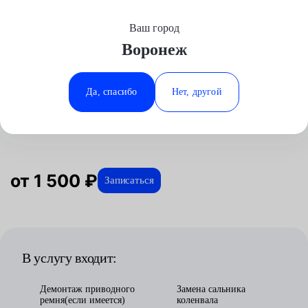
Ваш город
Выберите свой город
Воронеж
Москва
Минеральные Воды
Главная
Услуги
Отзывы
Автосервис
Двигатель
Замена переднего сальника коленвала
Аксай
Ростов-на-Дону
Да, спасибо
Нет, другой
Замена переднего сальника
Волгоград
Ставрополь
коленвала в Воронеже
Воронеж
Тюмень
Краснодар
от 1 500 ₽
Записаться
В услугу входит:
Демонтаж приводного
Замена сальника
ремня(если имеется)
коленвала