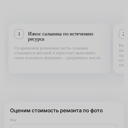
Износ сальника по истечению
1
2
ресурса
Ремо
Со временем резиновая часть сальника
заме
становится жесткой и перестает выполнять
одно
свою основную функцию – удерживать масло.
особ
снят
Оценим стоимость ремонта по фото
Имя