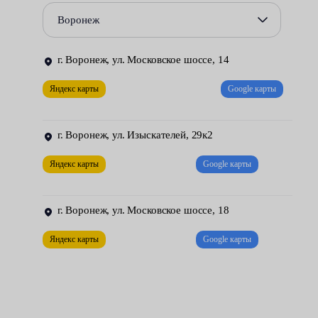
температурных режимов — рано или поздно дает о себе
Воронеж
знать;
нестабильная работа ДВС — повышенное давление газов,
г. Воронеж, ул. Московское шоссе, 14
биение коленвала;
Яндекс карты
Google карты
неправильный монтаж в процессе ремонта.
г. Воронеж, ул. Изыскателей, 29к2
Яндекс карты
Google карты
г. Воронеж, ул. Московское шоссе, 18
Яндекс карты
Google карты