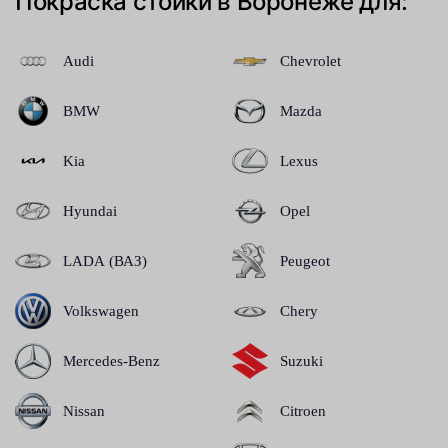
Покраска стойки в Воронеже для:
Audi
Chevrolet
BMW
Mazda
Kia
Lexus
Hyundai
Opel
LADA (ВАЗ)
Peugeot
Volkswagen
Chery
Mercedes-Benz
Suzuki
Nissan
Citroen