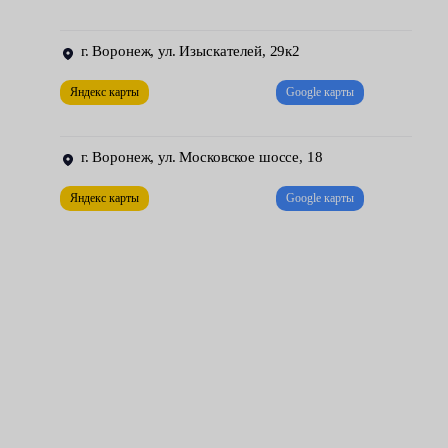
Очистка от загрязнений.
г. Воронеж, ул. Изыскателей, 29к2
Зашкуривание.
Яндекс карты
Google карты
Выравнивание с помощью шпаклёвки — если есть
необходимость.
г. Воронеж, ул. Московское шоссе, 18
Грунтовка.
Яндекс карты
Google карты
Покрывание эмалью.
Все операции выполняются в покрасочной камере с
использованием специального оборудования. Вы, несомненно,
оцените разумные цены, установленные на весь перечень
предоставляемых услуг.