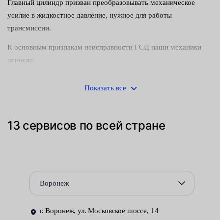
Главный цилиндр призван преобразовывать механическое
усилие в жидкостное давление, нужное для работы
трансмиссии.
К основным признакам неисправности ГСЦ наши механики
относят:
низкий уровень жидкости в бачке — опускается постоянно
Показать все
и очень быстро, так как поршень не работает должным
образом;
13 сервисов по всей стране
смягчение педали муфты;
изменение точки зацепления сцепления — машина
дергается, не хочет сдвинуться с места;
рабочая жидкость помутнела — все это происходит
Воронеж
внезапно, а причина в выходе из строя сальника, куски
которого попадают в масло.
г. Воронеж, ул. Московское шоссе, 14