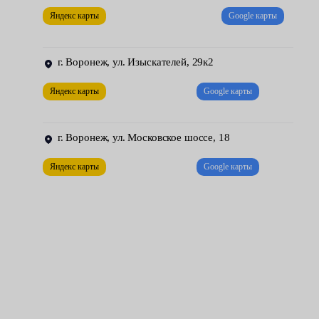
Цена этой услуги в сервисах Fresh Auto начинается от 3000
Яндекс карты
Google карты
рублей. Она включает демонтаж, установку нового цилиндра и
прокачку воздуха (необходимая процедура, исключающая
г. Воронеж, ул. Изыскателей, 29к2
завоздушивание).
Яндекс карты
Google карты
г. Воронеж, ул. Московское шоссе, 18
Яндекс карты
Google карты