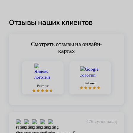
Отзывы наших клиентов
Смотреть отзывы на онлайн-
картах
Рейтинг
Рейтинг
76 суток назад
447 сут