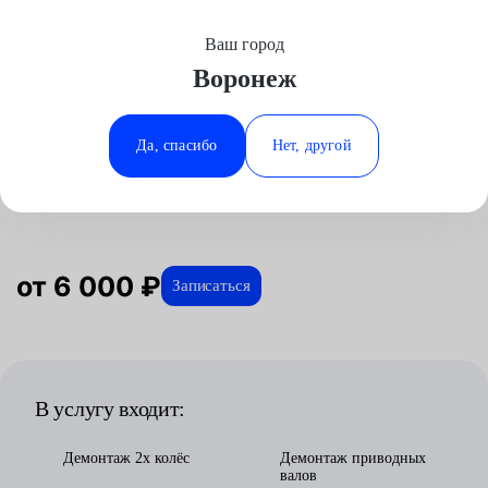
Ваш город
Выберите свой город
Воронеж
Москва
Минеральные Воды
Главная
Услуги
Отзывы
Автосервис
Трансмиссия
Замена МКПП
Toyota
Аксай
Ростов-на-Дону
Да, спасибо
Нет, другой
Замена МКПП для Toyota в
Волгоград
Ставрополь
Воронеже
Воронеж
Тюмень
Краснодар
от 6 000 ₽
Записаться
В услугу входит:
Демонтаж 2х колёс
Демонтаж приводных
валов