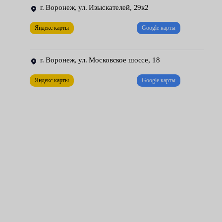
коробка извлекается;
г. Воронеж, ул. Изыскателей, 29к2
устанавливается новая МКПП.
Яндекс карты
Google карты
Завершающий этап — проверка узла. Все передачи обязаны
включаться без хруста и лишнего шума, легко и плавно. Также
г. Воронеж, ул. Московское шоссе, 18
после опускания автомобиля, наши механики проводят тест-
Яндекс карты
Google карты
драйв. Они тестируют работу нового агрегата на ходу —
проверяют отдачу на всех скоростях и оборотах.
Чтобы механика прослужила долго, следует регулярно
проводить ее техническое обслуживание. Своевременно
заменять масло, диск и корзину, выжимной подшипник, а
также другие элементы узла.