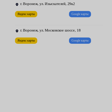
коробка извлекается;
г. Воронеж, ул. Изыскателей, 29к2
устанавливается новая МКПП.
Яндекс карты
Google карты
Завершающий этап — проверка узла. Все передачи обязаны
включаться без хруста и лишнего шума, легко и плавно. Также
г. Воронеж, ул. Московское шоссе, 18
после опускания автомобиля, наши механики проводят тест-
Яндекс карты
Google карты
драйв. Они тестируют работу нового агрегата на ходу —
проверяют отдачу на всех скоростях и оборотах.
Чтобы механика прослужила долго, следует регулярно
проводить ее техническое обслуживание. Своевременно
заменять масло, диск и корзину, выжимной подшипник, а
также другие элементы узла.