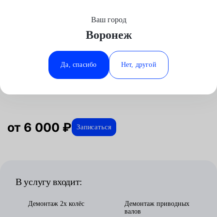
Ваш город
Выберите свой город
Воронеж
Москва
Минеральные Воды
Главная
Услуги
Отзывы
Автосервис
Трансмиссия
Замена МКПП
Subaru
Аксай
Ростов-на-Дону
Да, спасибо
Нет, другой
Замена МКПП для Subaru в
Волгоград
Ставрополь
Воронеже
Воронеж
Тюмень
Краснодар
от 6 000 ₽
Записаться
В услугу входит:
Демонтаж 2х колёс
Демонтаж приводных
валов