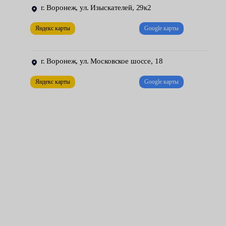
коробка извлекается;
г. Воронеж, ул. Изыскателей, 29к2
устанавливается новая МКПП.
Яндекс карты
Google карты
Завершающий этап — проверка узла. Все передачи обязаны
включаться без хруста и лишнего шума, легко и плавно. Также
г. Воронеж, ул. Московское шоссе, 18
после опускания автомобиля, наши механики проводят тест-
Яндекс карты
Google карты
драйв. Они тестируют работу нового агрегата на ходу —
проверяют отдачу на всех скоростях и оборотах.
Чтобы механика прослужила долго, следует регулярно
проводить ее техническое обслуживание. Своевременно
заменять масло, диск и корзину, выжимной подшипник, а
также другие элементы узла.