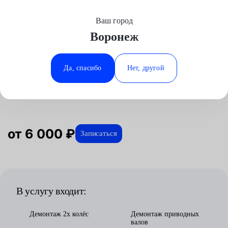
Ваш город
Выберите свой город
Воронеж
Москва
Минеральные Воды
Главная
Услуги
Отзывы
Автосервис
Трансмиссия
Замена МКПП
SEAT
Аксай
Ростов-на-Дону
Да, спасибо
Нет, другой
Замена МКПП для SEAT в
Волгоград
Ставрополь
Воронеже
Воронеж
Тюмень
Краснодар
от 6 000 ₽
Записаться
В услугу входит:
Демонтаж 2х колёс
Демонтаж приводных
валов