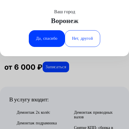
Ваш город
Выберите свой город
Воронеж
Москва
Минеральные Воды
Главная
Услуги
Отзывы
Автосервис
Трансмиссия
Замена МКПП
Ford
Аксай
Ростов-на-Дону
Да, спасибо
Нет, другой
Замена МКПП для Ford в Воронеже
Волгоград
Ставрополь
Воронеж
Тюмень
Краснодар
от 6 000 ₽
Записаться
В услугу входит:
Демонтаж 2х колёс
Демонтаж приводных
валов
Демонтаж подрамника
Снятие КПП- сборка в