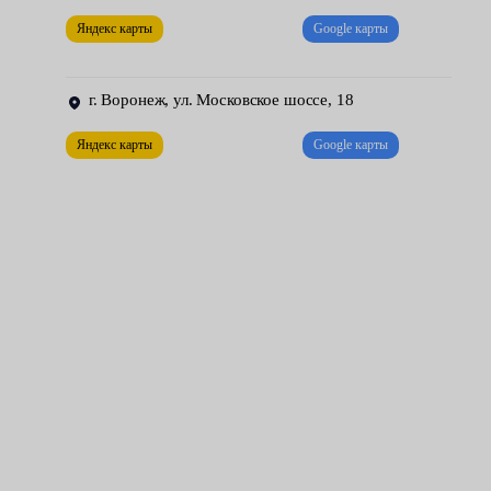
устанавливается новая МКПП.
Яндекс карты
Google карты
Завершающий этап — проверка узла. Все передачи обязаны
включаться без хруста и лишнего шума, легко и плавно. Также
г. Воронеж, ул. Московское шоссе, 18
после опускания автомобиля, наши механики проводят тест-
Яндекс карты
Google карты
драйв. Они тестируют работу нового агрегата на ходу —
проверяют отдачу на всех скоростях и оборотах.
Чтобы механика прослужила долго, следует регулярно
проводить ее техническое обслуживание. Своевременно
заменять масло, диск и корзину, выжимной подшипник, а
также другие элементы узла.