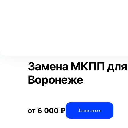
Выберите свой город
Москва
Главная
Услуги
Отзывы
Автосервис
Трансмиссия
Аксай
Волгоград
Преимущества
Воронеж
Краснодар
Замена МКПП для
Воронеже
от 6 000 ₽
Записаться