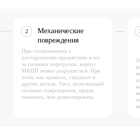
Механические
2
повреждения
При столкновении с
посторонними предметами и из-
О
за сильных перегрузок, корпус
в
МКПП может разрушиться. При
н
этом, как правило, страдают и
к
другие детали. Узел, получивший
м
сильные повреждения, проще
м
заменить, чем ремонтировать.
п
м