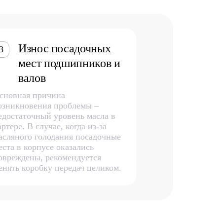
Износ посадочных
3
мест подшипников и
валов
сновная причина
озникновения проблемы –
едостаточный уровень масла в
артере. В случае, когда из-за
асляного голодания посадочные
еста в корпусе оказались
овреждены, рекомендуется
енять коробку передач целиком.