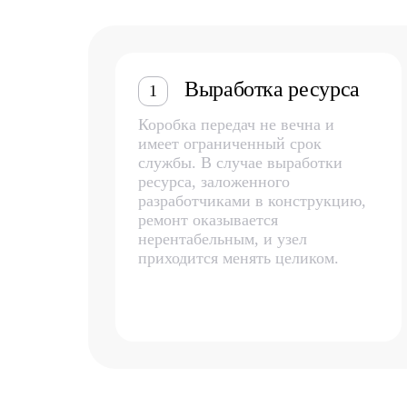
Выработка ресурса
1
Коробка передач не вечна и
имеет ограниченный срок
службы. В случае выработки
ресурса, заложенного
разработчиками в конструкцию,
ремонт оказывается
нерентабельным, и узел
приходится менять целиком.