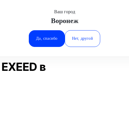
Ваш город
Воронеж
Минеральные Воды
Замена МКПП
EXEED
Ростов-на-Дону
Да, спасибо
Нет, другой
Ставрополь
Статьи
Отзывы
Тюмень
 EXEED в