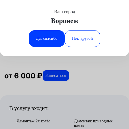
Ваш город
Выберите свой город
Воронеж
Москва
Минеральные Воды
Главная
Услуги
Отзывы
Автосервис
Трансмиссия
Замена МКПП
Daewoo
Аксай
Ростов-на-Дону
Да, спасибо
Нет, другой
Замена МКПП для Daewoo в
Волгоград
Ставрополь
Воронеже
Воронеж
Тюмень
Краснодар
от 6 000 ₽
Записаться
В услугу входит:
Демонтаж 2х колёс
Демонтаж приводных
валов