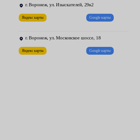
коробка извлекается;
г. Воронеж, ул. Изыскателей, 29к2
устанавливается новая МКПП.
Яндекс карты
Google карты
Завершающий этап — проверка узла. Все передачи обязаны
включаться без хруста и лишнего шума, легко и плавно. Также
г. Воронеж, ул. Московское шоссе, 18
после опускания автомобиля, наши механики проводят тест-
Яндекс карты
Google карты
драйв. Они тестируют работу нового агрегата на ходу —
проверяют отдачу на всех скоростях и оборотах.
Чтобы механика прослужила долго, следует регулярно
проводить ее техническое обслуживание. Своевременно
заменять масло, диск и корзину, выжимной подшипник, а
также другие элементы узла.