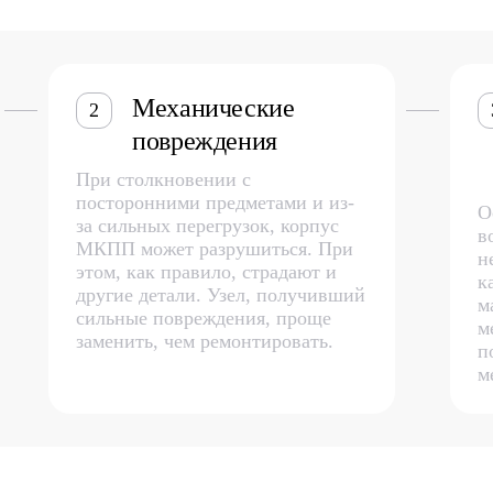
Механические
2
повреждения
При столкновении с
посторонними предметами и из-
О
за сильных перегрузок, корпус
в
МКПП может разрушиться. При
н
этом, как правило, страдают и
к
другие детали. Узел, получивший
м
сильные повреждения, проще
м
заменить, чем ремонтировать.
п
м