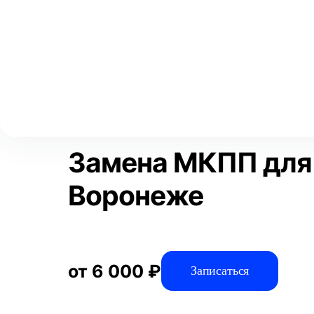
Выберите свой город
Москва
Главная
Услуги
Отзывы
Автосервис
Трансмиссия
Аксай
Волгоград
Преимущества
Воронеж
Краснодар
Замена МКПП для 
Воронеже
от 6 000 ₽
Записаться