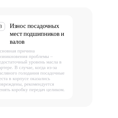
Износ посадочных
3
мест подшипников и
валов
сновная причина
озникновения проблемы –
едостаточный уровень масла в
артере. В случае, когда из-за
асляного голодания посадочные
еста в корпусе оказались
овреждены, рекомендуется
енять коробку передач целиком.