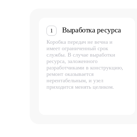
Выработка ресурса
1
Коробка передач не вечна и
имеет ограниченный срок
службы. В случае выработки
ресурса, заложенного
разработчиками в конструкцию,
ремонт оказывается
нерентабельным, и узел
приходится менять целиком.