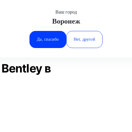
Ваш город
Воронеж
Минеральные Воды
Замена МКПП
Bentley
Ростов-на-Дону
Да, спасибо
Нет, другой
Ставрополь
Статьи
Отзывы
Тюмень
Bentley в