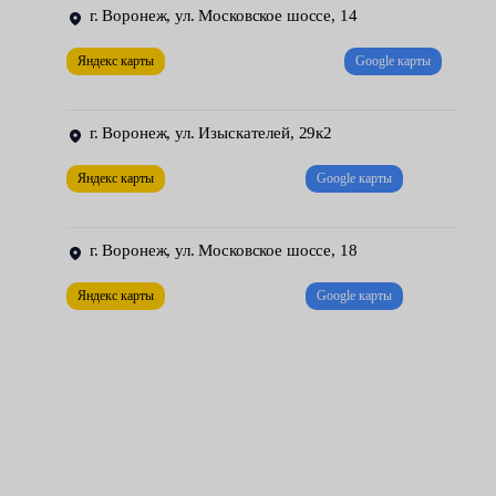
г. Воронеж, ул. Московское шоссе, 14
Компоненты механизмов кулисы и селектора.
Яндекс карты
Google карты
Для полноценного ремонта МКПП необходимо демонтировать
узел и произвести его частичную или полную разборку. Это
можно сделать, посетив наш сервисный центр, где
г. Воронеж, ул. Изыскателей, 29к2
автовладельцев ждут качественное обслуживание и умеренные
Яндекс карты
Google карты
цены на все виды предоставляемых услуг.
г. Воронеж, ул. Московское шоссе, 18
Яндекс карты
Google карты