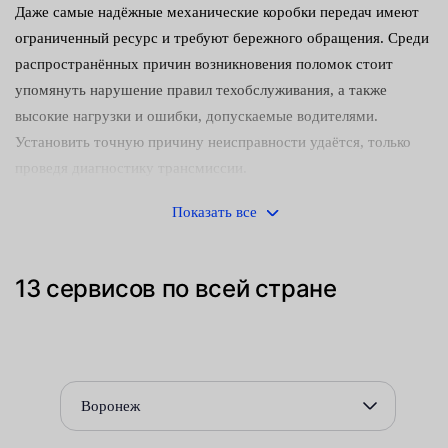
Даже самые надёжные механические коробки передач имеют
ограниченный ресурс и требуют бережного обращения. Среди
распространённых причин возникновения поломок стоит
упомянуть нарушение правил техобслуживания, а также
высокие нагрузки и ошибки, допускаемые водителями.
Установить точную причину неисправности удаётся, только
проведя диагностику трансмиссии.
В любом случае для восстановления работоспособности узла
Показать все
приходится менять непригодные для дальнейшей эксплуатации
детали.
13 сервисов по всей стране
Чаще всего выходят из строя:
Опорные подшипники, обеспечивающие свободное
вращение первичного вала или блоков шестерён.
Синхронизаторы, отвечающие за чёткое и плавное
Воронеж
переключение передач.