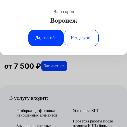
Ваш город
Выберите свой город
Воронеж
Москва
Минеральные Воды
Главная
Услуги
Отзывы
Автосервис
Трансмиссия
Ремонт МКПП
Аксай
Ростов-на-Дону
Да, спасибо
Нет, другой
Ремонт МКПП в Воронеже
Волгоград
Ставрополь
Воронеж
Тюмень
Краснодар
от 7 500 ₽
Записаться
В услугу входит:
Разборка - дефектовка
Установка КПП
изношенных элементов
Проверка работы после
Замена изношенных
ремонта.КПП сборка в