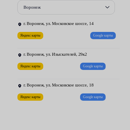
специалист.
Воронеж
Чтобы заменить сальник, в центрах обслуживания Fresh Auto
г. Воронеж, ул. Московское шоссе, 14
придерживаются правил технологии:
Яндекс карты
Google карты
автомобиль ставят на подъемник;
убирают передние колеса;
г. Воронеж, ул. Изыскателей, 29к2
удаляют жидкость ГУР;
Яндекс карты
Google карты
выпрессовывают изношенный уплотнитель и
запрессовывают новый;
г. Воронеж, ул. Московское шоссе, 18
проводят обратную сборку.
Яндекс карты
Google карты