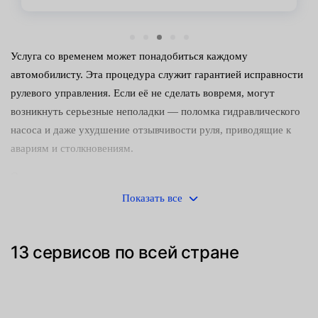
Услуга со временем может понадобиться каждому
автомобилисту. Эта процедура служит гарантией исправности
рулевого управления. Если её не сделать вовремя, могут
возникнуть серьезные неполадки — поломка гидравлического
насоса и даже ухудшение отзывчивости руля, приводящие к
авариям и столкновениям.
Основные признаки износа элемента:
Показать все
внешние дефекты, заметные при визуальном осмотре;
утечки жидкости ГУР, которые можно увидеть под
13 сервисов по всей стране
днищем авто.
Для качественной диагностики уплотнителей рейки надо
обращаться в СТО. Устройство имеет сложную конструкцию,
поэтому разбираться в проблеме должен квалифицированный