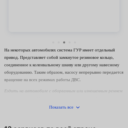
На некоторых автомобилях система ГУР имеет отдельный
привод. Представляет собой замкнутое резиновое кольцо,
соединенное к коленвальному шкиву или другому навесному
оборудованию. Таким образом, насосу непрерывно передается
вращение на всех режимах работы ДВС.
Ездить на автомобиле с оборванным или изношенным ремнем
не запрещается. Но это заметно снижает комфорт
управления — руль становится тугим, водителю приходится
Показать все
прикладывать больше усилий при вращении. Особенно это
напрягает новичков с малым опытом вождения, которые из-