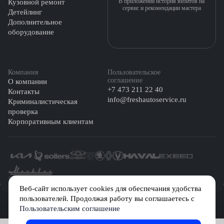
В приложении история визитов на
Кузовной ремонт
сервис и рекомендации мастера
Детейлинг
Дополнительное
оборудование
Компания
Пользовательское
соглашение
О компании
+7 473 211 22 40
Контакты
info@freshautoservice.ru
Криминалистическая
проверка
Корпоративным клиентам
©️ 2026 Fresh Auto
Веб-сайт использует cookies для обеспечания удобства
пользователей. Продолжая работу вы соглашаетесь с
Сетевое издание «Первый автомобильный маркетплейс» зарегистрировано
Пользовательским соглашение
Решением Федеральной службы по надзору в сфере связи, информационных
технологий и массовых коммуникаций (Роскомнадзор) № Эл № ФС77-84512 от