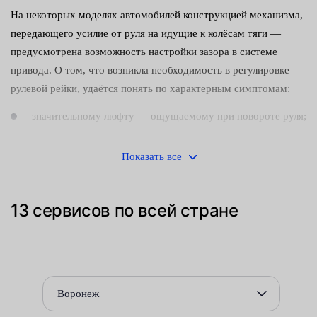
На некоторых моделях автомобилей конструкцией механизма,
передающего усилие от руля на идущие к колёсам тяги —
предусмотрена возможность настройки зазора в системе
привода. О том, что возникла необходимость в регулировке
рулевой рейки, удаётся понять по характерным симптомам:
значительному люфту — ощущаемому при повороте руля;
посторонним шумам (стуку), раздающимся из района
Показать все
редуктора;
ухудшению управляемости.
13 сервисов по всей стране
Своевременно принятые меры позволяют устранить
неисправности и продлить срок службы конструктивно
сложного и дорогостоящего узла.
Для устранения шумов и выставления правильного зазора
Воронеж
следует подтянуть расположенный на корпусе редуктора болт