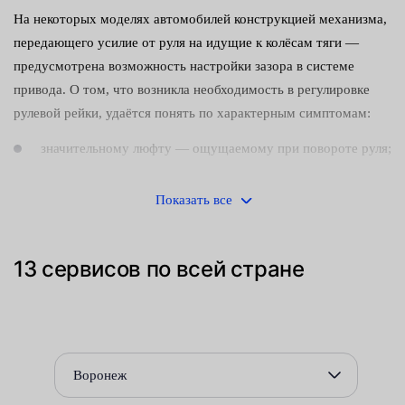
На некоторых моделях автомобилей конструкцией механизма,
передающего усилие от руля на идущие к колёсам тяги —
предусмотрена возможность настройки зазора в системе
привода. О том, что возникла необходимость в регулировке
рулевой рейки, удаётся понять по характерным симптомам:
значительному люфту — ощущаемому при повороте руля;
посторонним шумам (стуку), раздающимся из района
Показать все
редуктора;
ухудшению управляемости.
13 сервисов по всей стране
Своевременно принятые меры позволяют устранить
неисправности и продлить срок службы конструктивно
сложного и дорогостоящего узла.
Для устранения шумов и выставления правильного зазора
Воронеж
следует подтянуть расположенный на корпусе редуктора болт