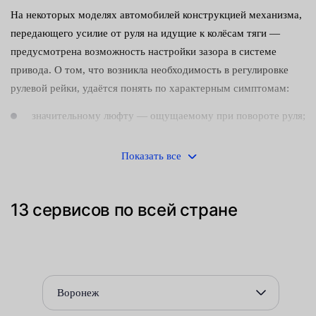
На некоторых моделях автомобилей конструкцией механизма,
передающего усилие от руля на идущие к колёсам тяги —
предусмотрена возможность настройки зазора в системе
привода. О том, что возникла необходимость в регулировке
рулевой рейки, удаётся понять по характерным симптомам:
значительному люфту — ощущаемому при повороте руля;
посторонним шумам (стуку), раздающимся из района
Показать все
редуктора;
ухудшению управляемости.
13 сервисов по всей стране
Своевременно принятые меры позволяют устранить
неисправности и продлить срок службы конструктивно
сложного и дорогостоящего узла.
Для устранения шумов и выставления правильного зазора
Воронеж
следует подтянуть расположенный на корпусе редуктора болт