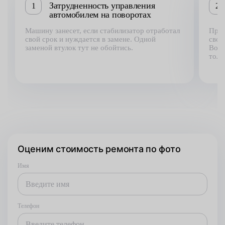
Затрудненность управления
1
2
автомобилем на поворотах
Машину занесет, если стабилизатор отработал
Прич
свой срок и нуждается в замене. Одной
свое
заменой втулок тут не обойтись.
Возн
толч
Оценим стоимость ремонта по фото
Имя
Телефон