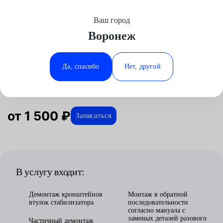
Ваш город
Выберите свой город
Воронеж
Москва
Минеральные Воды
Главная
Услуги
Отзывы
Автосервис
Подвеска
Замена стабилизатора
Аксай
Ростов-на-Дону
Да, спасибо
Нет, другой
Замена стабилизатора в Воронеже
Волгоград
Ставрополь
Воронеж
Тюмень
Краснодар
от 1 500 ₽
Записаться
В услугу входит:
Демонтаж кронштейнов
Монтаж в обратной
втулок стабилизатора
последовательности
согласно мануала с
заменых деталей разового
Частичный демонтаж