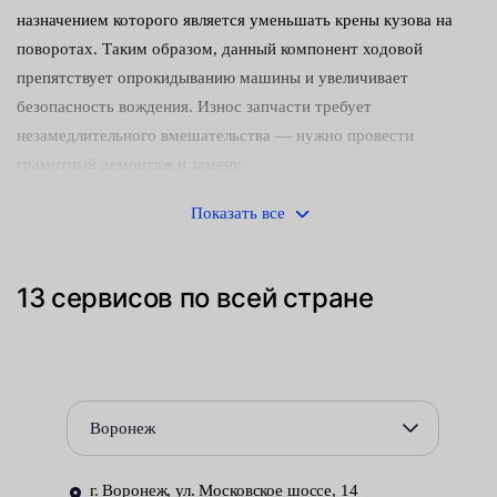
назначением которого является уменьшать крены кузова на
поворотах. Таким образом, данный компонент ходовой
препятствует опрокидыванию машины и увеличивает
безопасность вождения. Износ запчасти требует
незамедлительного вмешательства — нужно провести
грамотный демонтаж и замену.
Понять, что деталь износилась можно по таким признакам:
Показать все
удар или хлопок в области днища;
13 сервисов по всей стране
смягчение работы подвески;
появление крена в поворотах;
ухудшение управляемости.
Воронеж
Данные признаки могут указывать и на иные поломки ходовой.
Поэтому для установления точной причины, нужна
г. Воронеж, ул. Московское шоссе, 14
полноценная диагностика. Мы рекомендуем обратиться в