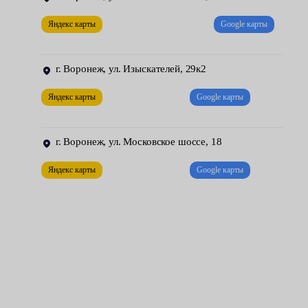
сервисы Fresh Auto, чтобы избежать ошибок.
Яндекс карты
Google карты
Стабилизатор нежелательно ремонтировать. Чтобы решить
проблему, необходимо снять неисправную деталь и установить
г. Воронеж, ул. Изыскателей, 29к2
новую. Процедура не из простых, есть нюансы — они заметно
осложняют процесс. В условиях автосервиса имеется всё
Яндекс карты
Google карты
необходимое для обеспечения оперативности и необходимого
качества работ.
г. Воронеж, ул. Московское шоссе, 18
Яндекс карты
Google карты