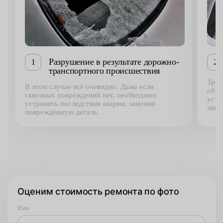
Разрушение в результате дорожно-
1
2
транспортного происшествия
Трещ
В этом случае всё очевидно. Даже если
обзо
сквозных повреждений нет, необходимо
устр
устранить последствия аварии, заменив
лишь
повреждённую деталь.
Оценим стоимость ремонта по фото
Имя