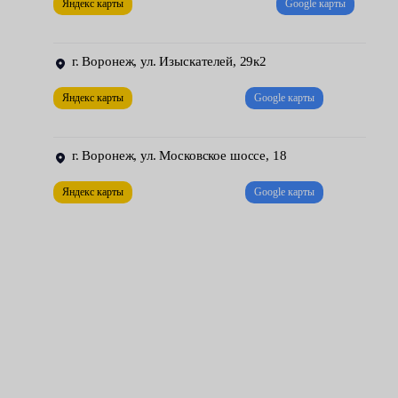
срезать повреждённый элемент остекления с помощью
Яндекс карты
Google карты
прочной стальной струны;
г. Воронеж, ул. Изыскателей, 29к2
очистить от загрязнений и обезжирить посадочное место
— делать это нужно осторожно, чтобы не повредить
Яндекс карты
Google карты
лакокрасочное покрытие;
нанести на посадочное место соответствующий
г. Воронеж, ул. Московское шоссе, 18
техническим требованиям клеевой состав, распределив
Яндекс карты
Google карты
его равномерным слоем;
установить новое стекло, зафиксировав его в
определенном положении до момента полной
полимеризации клея.
Вы сделаете правильный выбор, доверив выполнение этой
кропотливой работы сотрудникам центров обслуживания Fresh
Auto.